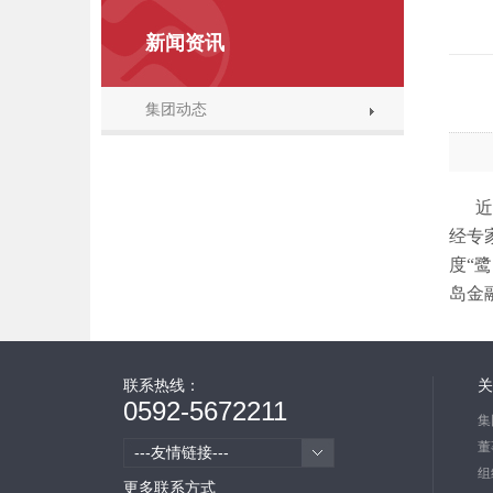
新闻资讯
集团动态
近日
经专
度“
岛金
联系热线：
关
0592-5672211
集
董
---友情链接---
组
更多联系方式