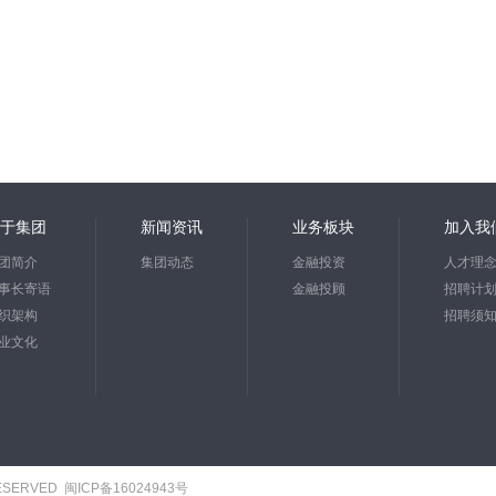
于集团
新闻资讯
业务板块
加入我
团简介
集团动态
金融投资
人才理
事长寄语
金融投顾
招聘计
织架构
招聘须
业文化
RESERVED
闽ICP备16024943号