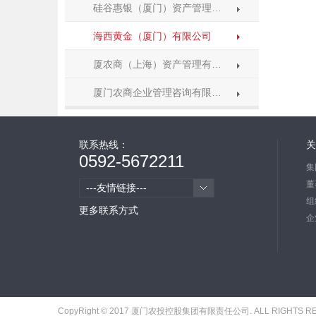
硅谷惠银（厦门）资产管理…
海西黄金（厦门）有限公司
厦农商（上海）资产管理有…
厦门农商企业管理咨询有限…
联系热线：
关
0592-5672211
集
董
---友情链接---
组
更多联系方式
企
CopyRight © 2017 厦门农投控股集团有限责任公司. ALL RIGHTS 